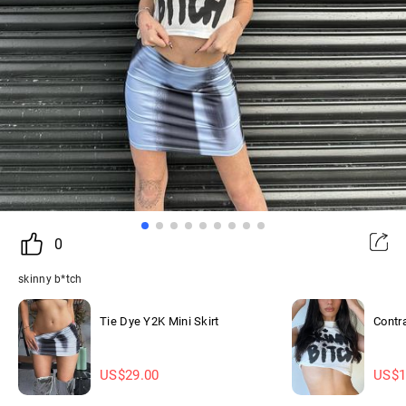
0
skinny b*tch
Tie Dye Y2K Mini Skirt
Contr
US$
29.00
US$
1