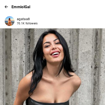
EmmiolGal
agataa8
70.1K followers